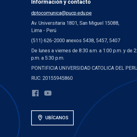
Información y contacto
dptocomunica@pucp.edu.pe
Av. Universitaria 1801, San Miguel 15088,
Lima - Perú
(511) 626-2000 anexos 5438, 5457, 5407
De lunes a viernes de 8:30 a.m. a 1:00 p.m. y de 2
p.m. a 5:30 p.m.
PONTIFICIA UNIVERSIDAD CATOLICA DEL PER
RUC: 20155945860
location_on
UBÍCANOS