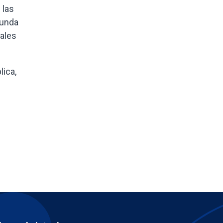
 las
gunda
iales
lica,