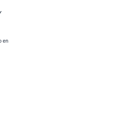
y
o en
n