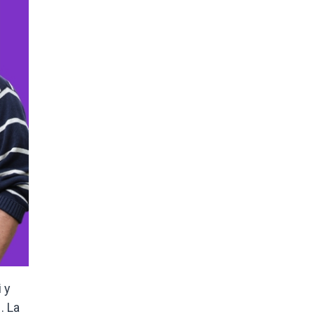
 y
. La