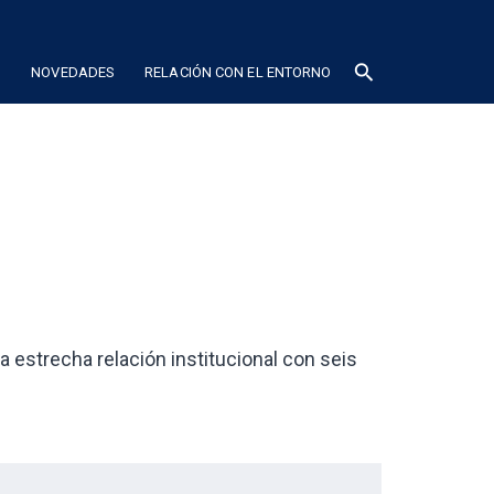
search
N
NOVEDADES
RELACIÓN CON EL ENTORNO
strecha relación institucional con seis