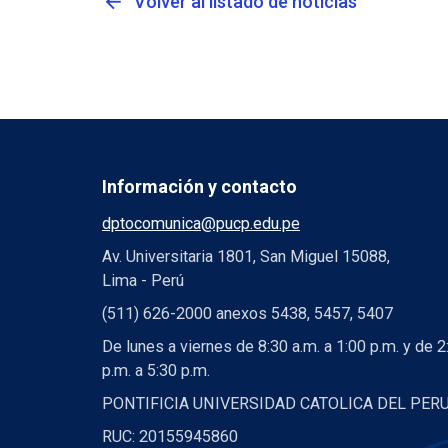
arrow_back
Volver al listado de noticias
Información y contacto
dptocomunica@pucp.edu.pe
Av. Universitaria 1801, San Miguel 15088,
Lima - Perú
(511) 626-2000 anexos 5438, 5457, 5407
De lunes a viernes de 8:30 a.m. a 1:00 p.m. y de 2
p.m. a 5:30 p.m.
PONTIFICIA UNIVERSIDAD CATOLICA DEL PER
RUC: 20155945860