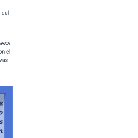
 del
mesa
on el
evas