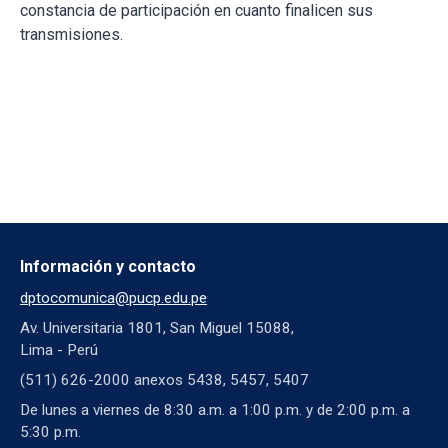
constancia de participación en cuanto finalicen sus
transmisiones.
Información y contacto
dptocomunica@pucp.edu.pe
Av. Universitaria 1801, San Miguel 15088,
Lima - Perú
(511) 626-2000 anexos 5438, 5457, 5407
De lunes a viernes de 8:30 a.m. a 1:00 p.m. y de 2:00 p.m. a
5:30 p.m.