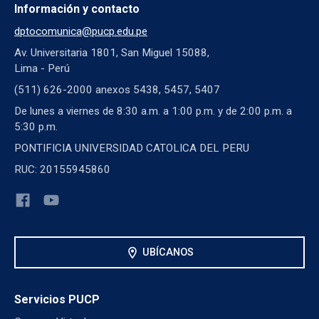
Información y contacto
dptocomunica@pucp.edu.pe
Av. Universitaria 1801, San Miguel 15088,
Lima - Perú
(511) 626-2000 anexos 5438, 5457, 5407
De lunes a viernes de 8:30 a.m. a 1:00 p.m. y de 2:00 p.m. a
5:30 p.m.
PONTIFICIA UNIVERSIDAD CATOLICA DEL PERU
RUC: 20155945860
location_on
UBÍCANOS
Servicios PUCP