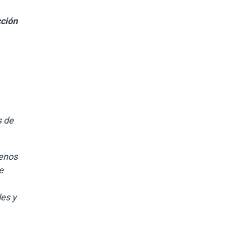
cción
s de
menos
e
les y