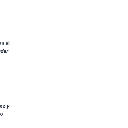
en el
nder
mo y
vo