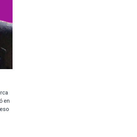
erca
tó en
ceso