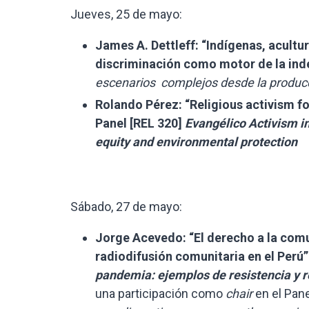
Jueves, 25 de mayo:
James A. Dettleff:
“Indígenas, acultur
discriminación como motor de la in
escenarios complejos desde la producci
Rolando Pérez: “Religious activism fo
Panel [REL 320]
Evangélico Activism i
equity and environmental protection
Sábado, 27 de mayo:
Jorge Acevedo: “El derecho a la comu
radiodifusión comunitaria en el Perú”
pandemia: ejemplos de resistencia y r
una participación como
chair
en el Pan