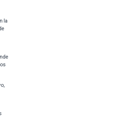
n la
de
onde
los
o,
s