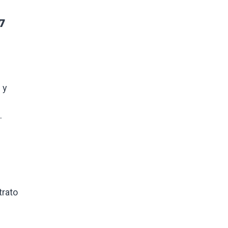
7
 y
.
trato