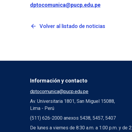
dptocomunica@pucp.edu.pe
arrow_back
Volver al listado de noticias
Información y contacto
dptocomunica@pucp.edu.pe
Av. Universitaria 1801, San Miguel 15088,
Lima - Perú
(511) 626-2000 anexos 5438, 5457, 5407
De lunes a viernes de 8:30 a.m. a 1:00 p.m. y de 2