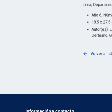
Lima, Departam
Año 6, Núm
18.5 x 27.5
Autor(es): L
Derteano, Ga
arrow_back
Volver a li
Información y contacto