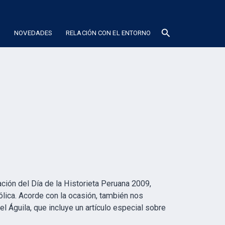
search
N
NOVEDADES
RELACIÓN CON EL ENTORNO
ación del Día de la Historieta Peruana 2009,
ólica. Acorde con la ocasión, también nos
el Águila, que incluye un artículo especial sobre