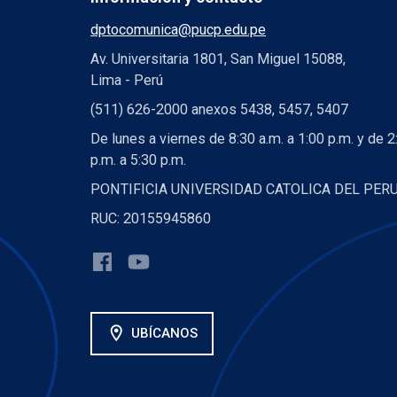
dptocomunica@pucp.edu.pe
Av. Universitaria 1801, San Miguel 15088,
Lima - Perú
(511) 626-2000 anexos 5438, 5457, 5407
De lunes a viernes de 8:30 a.m. a 1:00 p.m. y de 2
p.m. a 5:30 p.m.
PONTIFICIA UNIVERSIDAD CATOLICA DEL PER
RUC: 20155945860
location_on
UBÍCANOS