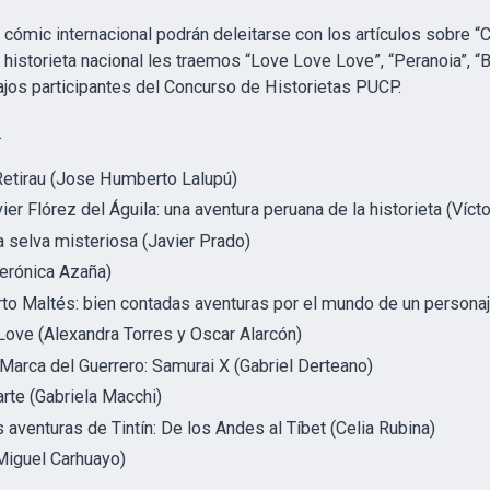
ómic internacional podrán deleitarse con los artículos sobre “Co
 historieta nacional les traemos “Love Love Love”, “Peranoia”, “B
jos participantes del Concurso de Historietas PUCP.
…
Retirau (Jose Humberto Lalupú)
vier Flórez del Águila: una aventura peruana de la historieta (Víct
na selva misteriosa (Javier Prado)
erónica Azaña)
orto Maltés: bien contadas aventuras por el mundo de un personaj
ove (Alexandra Torres y Oscar Alarcón)
a Marca del Guerrero: Samurai X (Gabriel Derteano)
arte (Gabriela Macchi)
s aventuras de Tintín: De los Andes al Tíbet (Celia Rubina)
(Miguel Carhuayo)