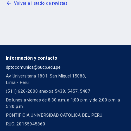
arrow_back
Volver a listado de revistas
Información y contacto
dptocomunica@pucp.edu.pe
Av. Universitaria 1801, San Miguel 15088,
Lima - Perú
(511) 626-2000 anexos 5438, 5457, 5407
De lunes a viernes de 8:30 a.m. a 1:00 p.m. y de 2:00 p.m. a
5:30 p.m.
PONTIFICIA UNIVERSIDAD CATOLICA DEL PERU
RUC: 20155945860