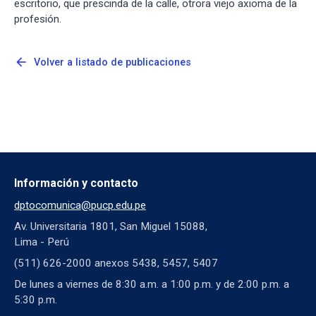
escritorio, que prescinda de la calle, otrora viejo axioma de la
profesión.
arrow_back
Volver a listado de publicaciones
Información y contacto
dptocomunica@pucp.edu.pe
Av. Universitaria 1801, San Miguel 15088,
Lima - Perú
(511) 626-2000 anexos 5438, 5457, 5407
De lunes a viernes de 8:30 a.m. a 1:00 p.m. y de 2:00 p.m. a
5:30 p.m.