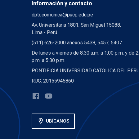
Información y contacto
dptocomunica@pucp.edu.pe
Av. Universitaria 1801, San Miguel 15088,
Lima - Perú
(511) 626-2000 anexos 5438, 5457, 5407
De lunes a viernes de 8:30 a.m. a 1:00 p.m. y de 2
p.m. a 5:30 p.m.
PONTIFICIA UNIVERSIDAD CATOLICA DEL PER
RUC: 20155945860
location_on
UBÍCANOS