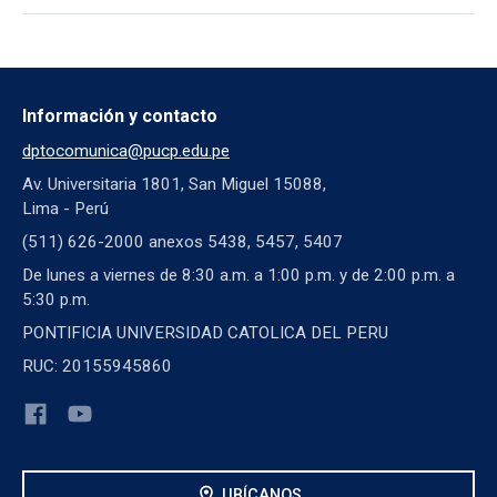
Información y contacto
dptocomunica@pucp.edu.pe
Av. Universitaria 1801, San Miguel 15088,
Lima - Perú
(511) 626-2000 anexos 5438, 5457, 5407
De lunes a viernes de 8:30 a.m. a 1:00 p.m. y de 2:00 p.m. a
5:30 p.m.
PONTIFICIA UNIVERSIDAD CATOLICA DEL PERU
RUC: 20155945860
location_on
UBÍCANOS