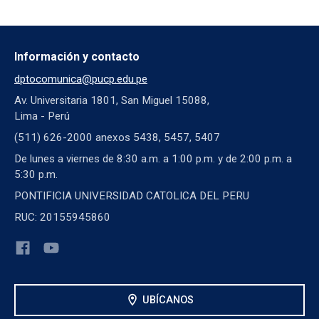
Información y contacto
dptocomunica@pucp.edu.pe
Av. Universitaria 1801, San Miguel 15088,
Lima - Perú
(511) 626-2000 anexos 5438, 5457, 5407
De lunes a viernes de 8:30 a.m. a 1:00 p.m. y de 2:00 p.m. a
5:30 p.m.
PONTIFICIA UNIVERSIDAD CATOLICA DEL PERU
RUC: 20155945860
location_on
UBÍCANOS