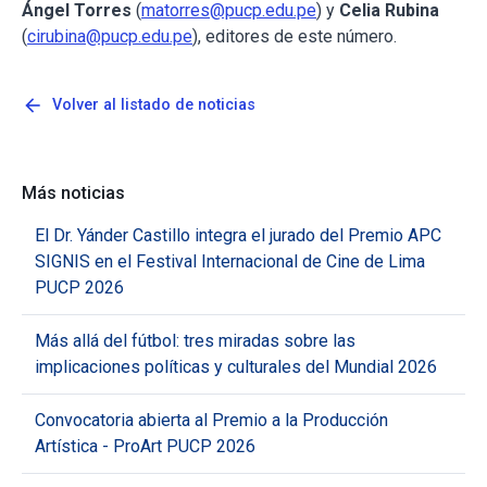
Ángel Torres
(
matorres@pucp.edu.pe
) y
Celia Rubina
(
cirubina@pucp.edu.pe
), editores de este número.
arrow_back
Volver al listado de noticias
Más noticias
El Dr. Yánder Castillo integra el jurado del Premio APC
SIGNIS en el Festival Internacional de Cine de Lima
PUCP 2026
Más allá del fútbol: tres miradas sobre las
implicaciones políticas y culturales del Mundial 2026
Convocatoria abierta al Premio a la Producción
Artística - ProArt PUCP 2026