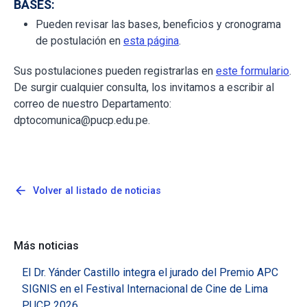
BASES:
Pueden revisar las bases, beneficios y cronograma
de postulación en
esta página
.
Sus postulaciones pueden registrarlas en
este formulario
.
De surgir cualquier consulta, los invitamos a escribir al
correo de nuestro Departamento:
dptocomunica@pucp.edu.pe.
arrow_back
Volver al listado de noticias
Más noticias
El Dr. Yánder Castillo integra el jurado del Premio APC
SIGNIS en el Festival Internacional de Cine de Lima
PUCP 2026