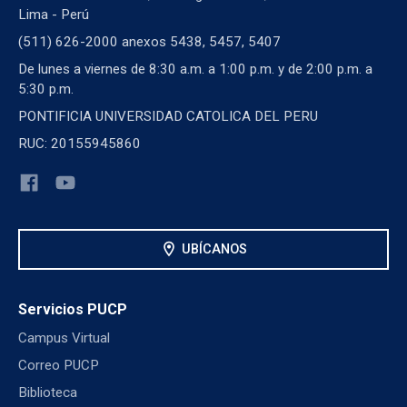
Lima - Perú
(511) 626-2000 anexos 5438, 5457, 5407
De lunes a viernes de 8:30 a.m. a 1:00 p.m. y de 2:00 p.m. a
5:30 p.m.
PONTIFICIA UNIVERSIDAD CATOLICA DEL PERU
RUC: 20155945860
location_on
UBÍCANOS
Servicios PUCP
Campus Virtual
Correo PUCP
Biblioteca