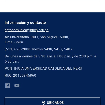
Información y contacto
dptocomunica@pucp.edu.pe
Av. Universitaria 1801, San Miguel 15088,
Lima - Perú
(511) 626-2000 anexos 5438, 5457, 5407
De lunes a viernes de 8:30 a.m. a 1:00 p.m. y de 2:00 p.m. a
5:30 p.m.
PONTIFICIA UNIVERSIDAD CATOLICA DEL PERU
RUC: 20155945860
location_on
UBÍCANOS