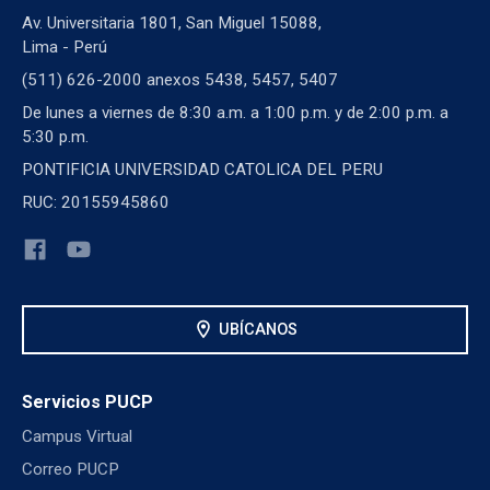
Av. Universitaria 1801, San Miguel 15088,
Lima - Perú
(511) 626-2000 anexos 5438, 5457, 5407
De lunes a viernes de 8:30 a.m. a 1:00 p.m. y de 2:00 p.m. a
5:30 p.m.
PONTIFICIA UNIVERSIDAD CATOLICA DEL PERU
RUC: 20155945860
location_on
UBÍCANOS
Servicios PUCP
Campus Virtual
Correo PUCP